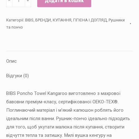
Додати в кошик
﹣
﹢
пончо
з
Категорії:
BIBS
,
БРЕНДИ
,
КУПАННЯ, ГІГІЄНА І ДОГЛЯД
,
Рушники
капюшоном
та пончо
BIBS
Kangaroo
Poncho
Toddler,
Опис
Sage
кількість
Відгуки (0)
BIBS Poncho Towel Kangaroo виготовлено з махрової
бавовни преміум-класу, сертифікованої OEKO-TEX®.
Поглинаючий матеріал і м’який капюшон роблять його
ідеальним після ванни. Рушник-пончо ідеально підходить
для того, щоб укутати малюка після купання, створити
відчуття тепла та затишку. Милі вушка кенгуру на