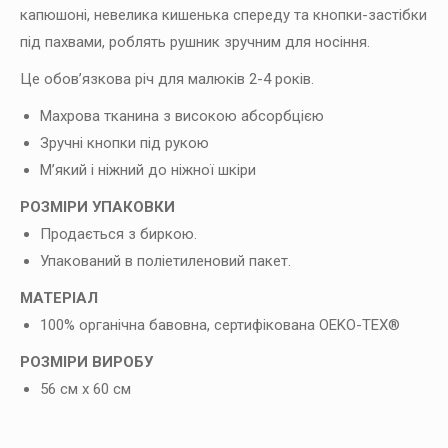
капюшоні, невелика кишенька спереду та кнопки-застібки
під пахвами, роблять рушник зручним для носіння.
Це обов’язкова річ для малюків 2-4 років.
Махрова тканина з високою абсорбцією
Зручні кнопки під рукою
М’який і ніжний до ніжної шкіри
РОЗМІРИ УПАКОВКИ
Продається з биркою.
Упакований в поліетиленовий пакет.
МАТЕРІАЛ
100% органічна бавовна, сертифікована OEKO-TEX®
РОЗМІРИ ВИРОБУ
56 см х 60 см