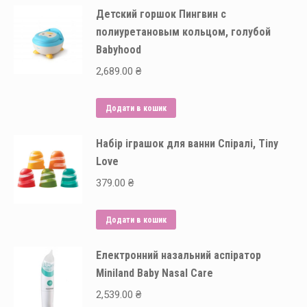
Детский горшок Пингвин с
полиуретановым кольцом, голубой
Babyhood
2,689.00
₴
Додати в кошик
Набір іграшок для ванни Спіралі, Tiny
Love
379.00
₴
Додати в кошик
Електронний назальний аспіратор
Miniland Baby Nasal Сare
2,539.00
₴