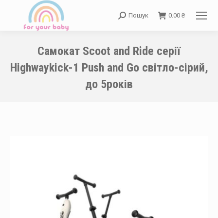
Пошук
0.00
₴
Search:
Самокат Scoot and Ride серії
Highwaykick-1 Push and Go світло-сірий,
до 5років
You are here: