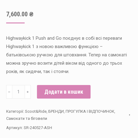
7,600.00
₴
Highwaykick 1 Push and Go поєднує в собі всі переваги
Highwaykick 1 з новою важливою функцією –
батьківською ручкою для штовхання. Тепер на самокаті
можна зручно возити дітей віком від одного до трьох
років, як сидячи, так і стоячи.
Самокат
Додати в кошик
﹣
﹢
Scoot
and
Категорії:
Scoot&Ride
,
БРЕНДИ
,
ПРОГУЛКА І ВІДПОЧИНОК
,
Ride
Самокати та біговели
серії
Артикул:
SR-240527-ASH
Highwaykick-