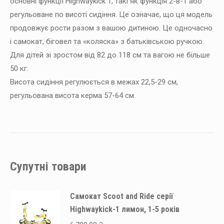
основні функції Highwaykick 1, такі як функція 2-в-1 або
регульоване по висоті сидіння. Це означає, що ця модель
продовжує рости разом з вашою дитиною. Це одночасно
і самокат, біговел та «коляска» з батьківською ручкою.
Для дітей зі зростом від 82 до 118 см та вагою не більше
50 кг.
Висота сидіння регулюється в межах 22,5-29 см,
регульована висота керма 57-64 см.
Супутні товари
Самокат Scoot and Ride серії
Highwaykick-1 лимон, 1-5 років