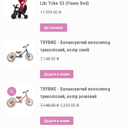
Liki Trike S3 (Flame Red)
11,999.00
₴
Детальніше
TRYBIKE - Балансуючий велосипед
триколісний, колір синій
7,148.00
₴
Додати в кошик
TRYBIKE - Балансуючий велосипед
триколісний, колір рожевий
Оригінальна
Поточна
7,148.00
₴
5,359.00
₴
ціна:
ціна:
7,148.00 ₴.
5,359.00 ₴.
Додати в кошик