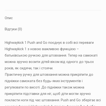
1
Push
and
Опис
Go
світло-
Відгуки (0)
сірий,
до
Highwaykick 1 Push and Go поєднує в собі всі переваги
5років
Highwaykick 1 з новою важливою функцією –
кількість
батьківською ручкою для штовхання. Тепер на самокаті
можна зручно возити дітей віком від одного до трьох
років, як сидячи, так і стоячи.
Практичну ручку для штовхання можна прикріпити до
підніжки самоката без будь-яких інструментів і
регулювати по висоті. До підніжки також можна
прикріпити підставки для ніг, щоб діти могли зручно
покласти ноги під час штовхання. Push and Go зберігає всі