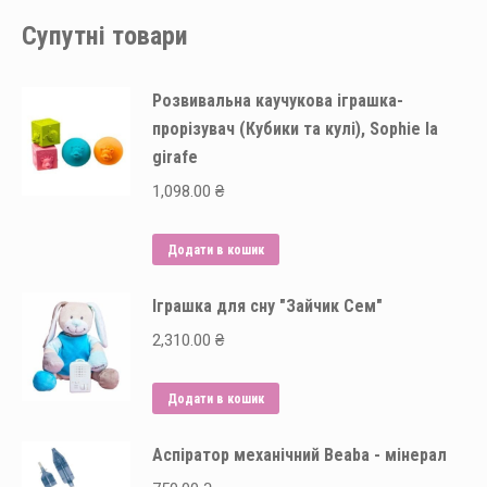
Супутні товари
Розвивальна каучукова іграшка-
прорізувач (Кубики та кулі), Sophie la
girafe
1,098.00
₴
Додати в кошик
Іграшка для сну "Зайчик Сем"
2,310.00
₴
Додати в кошик
Аспіратор механічний Beaba - мінерал