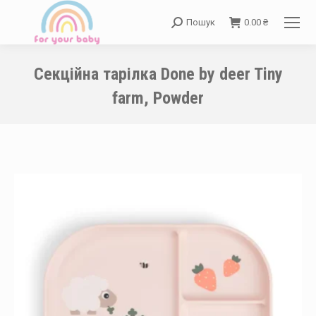
Пошук
0.00
₴
Search:
Секційна тарілка Done by deer Tiny
farm, Powder
You are here: