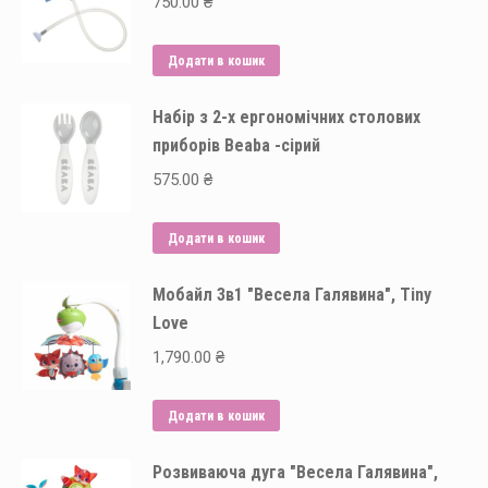
750.00
₴
Додати в кошик
Набір з 2-х ергономічних столових
приборів Beaba -сірий
575.00
₴
Додати в кошик
Мобайл 3в1 "Весела Галявина", Tiny
Love
1,790.00
₴
Додати в кошик
Розвиваюча дуга "Весела Галявина",