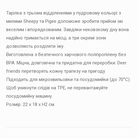
Тарілка з трьома відділеннями у пудровому кольорі з
милими Sheepy та Pigee допоможе зробити прийом їжі
веселим і впорядкованим. Завдяки нековзкому дну вона
надійно тримається на місці, а три окремі зони
дозволяють розділяти їжу.
Виготовлена з безпечного харчового поліпропілену без
BPA. Міцна, довговічна та придатна для переробки. Deer
friends перетворять кожну трапезу на пригоду.
Підходить для мікрохвильовки та посудомийки (до 70°C).
Щоб уникнути слідів на TPE, не перевантажуйте
посудомийну машину.
Розмір: 22 x 18 x H2 см.