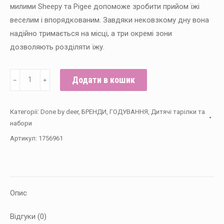
милими Sheepy та Pigee допоможе зробити прийом їжі
веселим і впорядкованим. Завдяки нековзкому дну вона
надійно тримається на місці, а три окремі зони
дозволяють розділяти їжу.
Секційна
Додати в кошик
﹣
﹢
тарілка
Done
Категорії:
Done by deer
,
БРЕНДИ
,
ГОДУВАННЯ
,
Дитячі тарілки та
by
набори
deer
Артикул:
1756961
Tiny
farm,
Powder
кількість
Опис
Відгуки (0)