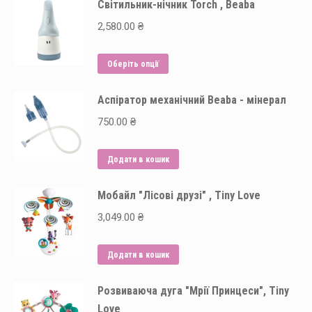
вибрати
Світильник-нічник Torch , Beaba
на
2,580.00
₴
сторінці
товару
Цей
Оберіть опції
товар
Аспіратор механічний Beaba - мінерал
має
кілька
750.00
₴
варіантів.
Параметри
Додати в кошик
можна
вибрати
Мобайл "Лісові друзі" , Tiny Love
на
3,049.00
₴
сторінці
товару
Додати в кошик
Розвиваюча дуга "Мрії Принцеси", Tiny
Love