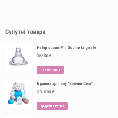
Супутні товари
Набір сосок Mii, Sophie la girafe
355.00
₴
Цей
Оберіть опції
товар
Іграшка для сну "Зайчик Сем"
має
кілька
2,310.00
₴
варіантів.
Параметри
Додати в кошик
можна