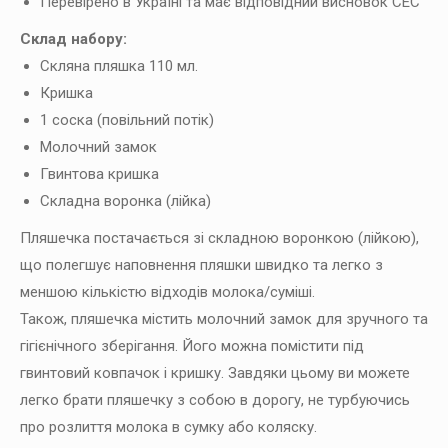
Перевірено в Україні та має відповідний висновок СЕС
Склад набору:
Скляна пляшка 110 мл.
Кришка
1 соска (повільний потік)
Молочний замок
Гвинтова кришка
Складна воронка (лійка)
Пляшечка постачається зі складною воронкою (лійкою),
що полегшує наповнення пляшки швидко та легко з
меншою кількістю відходів молока/суміші.
Також, пляшечка містить молочний замок для зручного та
гігієнічного зберігання. Його можна помістити під
гвинтовий ковпачок і кришку. Завдяки цьому ви можете
легко брати пляшечку з собою в дорогу, не турбуючись
про розлиття молока в сумку або коляску.