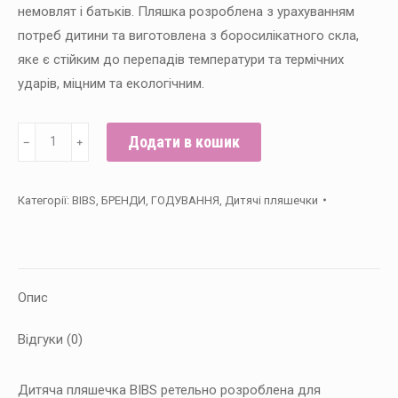
немовлят і батьків. Пляшка розроблена з урахуванням
потреб дитини та виготовлена з боросилікатного скла,
яке є стійким до перепадів температури та термічних
ударів, міцним та екологічним.
Скляна
Додати в кошик
﹣
﹢
дитяча
пляшечка
Категорії:
BIBS
,
БРЕНДИ
,
ГОДУВАННЯ
,
Дитячі пляшечки
BIBS
Baby
Glass
Bottle
Опис
110
мл
Відгуки (0)
–
Baby
Дитяча пляшечка BIBS ретельно розроблена для
Blue