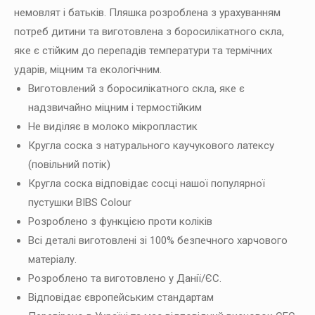
немовлят і батьків. Пляшка розроблена з урахуванням
кількість
потреб дитини та виготовлена з боросилікатного скла,
яке є стійким до перепадів температури та термічних
ударів, міцним та екологічним.
Виготовлений з боросилікатного скла, яке є
надзвичайно міцним і термостійким
Не виділяє в молоко мікропластик
Кругла соска з натурального каучукового латексу
(повільний потік)
Кругла соска відповідає сосці нашої популярної
пустушки BIBS Colour
Розроблено з функцією проти коліків
Всі деталі виготовлені зі 100% безпечного харчового
матеріалу.
Розроблено та виготовлено у Данії/ЄС.
Відповідає європейським стандартам