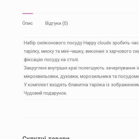
Опис
Відгуки (0)
Набір силіконового посуду Happy clouds зробить час
тарілку, миску та міні-чашку, виконані з харчового с
фіксацію посуду на столі.
Закруглені внутрішні краї полегшують зачерпування їж
мікрохвильовки, духовки, морозильника та посудом
У комплект входять блакитна тарілка із зображенням
Чудовий подарунок.