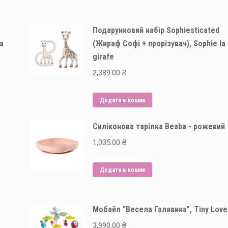
Подарунковий набір Sophiesticated
la
(Жираф Софі + прорізувач), Sophie la
girafe
2,389.00
₴
Додати в кошик
Силіконова тарілка Beaba - рожевий
1,035.00
₴
Додати в кошик
Мобайл "Весела Галявина", Tiny Love
3,990.00
₴