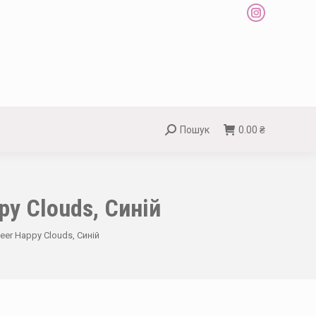
Instagram
page
opens
in
new
window
Пошук
0.00
₴
Search:
py Clouds, Синій
eer Happy Clouds, Синій