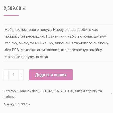
2,509.00
₴
Набір силіконового посуду Happy clouds зробить час
прийому їжі веселішим. Практичний набір включає дитячу
тарілку, миску та міні-чашку, виконані з харчового силікону
без BPA. Матеріал антиковзкий, що забезпечує надійну
фіксацію посуду на столі.
Силіконовий
Додати в кошик
﹣
﹢
набір
для
Категорії:
Done by deer
,
БРЕНДИ
,
ГОДУВАННЯ
,
Дитячі тарілки та
вечері
набори
Done
Артикул:
1539732
by