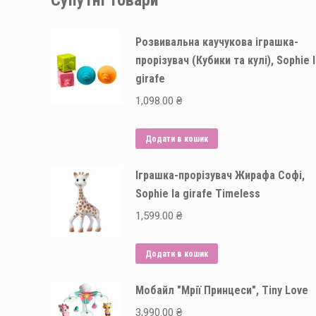
Супутні товари
Розвивальна каучукова іграшка-
прорізувач (Кубики та кулі), Sophie 
girafe
1,098.00
₴
Додати в кошик
Іграшка-прорізувач Жирафа Софі,
Sophie la girafe Timeless
1,599.00
₴
Додати в кошик
Мобайл "Мрії Принцеси", Tiny Love
3,990.00
₴