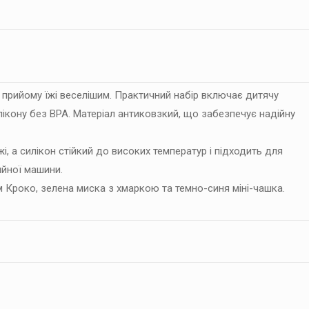
deer
Happy
Clouds,
Синій
кількість
 прийому їжі веселішим. Практичний набір включає дитячу
илікону без BPA. Матеріал антиковзкий, що забезпечує надійну
і, а силікон стійкий до високих температур і підходить для
ийної машини.
 Кроко, зелена миска з хмаркою та темно-синя міні-чашка.