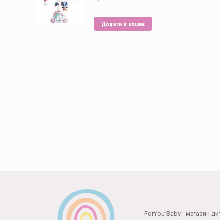
Додати в кошик
Способи оплати:
ForYourBaby - магазин ди