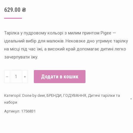
629.00
₴
Тарілка у пудровому кольорі з милим принтом Pigee —
ідеальний вибір для малюків. Нековзке дно утримує тарілку
на місці під час їжі, а високий край допомагає дитині легко
зачерпувати їжу.
Тарілка
Додати в кошик
﹣
﹢
Done
by
Категорії:
Done by deer
,
БРЕНДИ
,
ГОДУВАННЯ
,
Дитячі тарілки та
deer
набори
Tiny
Артикул:
1756831
farm,
Powder
кількість