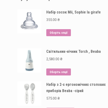
Набір сосок Mii, Sophie la girafe
355.00
₴
Цей
Оберіть опції
товар
має
Світильник-нічник Torch , Beaba
кілька
варіантів.
2,580.00
₴
Параметри
можна
Цей
Оберіть опції
вибрати
товар
на
Набір з 2-х ергономічних столових
має
приборів Beaba -сірий
сторінці
кілька
товару
варіантів.
575.00
₴
Параметри