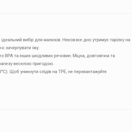
 ідеальний вибір для малюків. Нековзке дно утримує тарілку на
гко зачерпувати їжу.
з BPA та інших шкідливих речовин. Міцна, довговічна та
трапезу веселою пригодою.
°C). Щоб уникнути слідів на TPE, не перевантажуйте