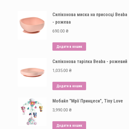
Силіконова миска на присосці Beaba
- рожева
690.00
₴
Додати в кошик
Силіконова тарілка Beaba - рожевий
1,035.00
₴
Додати в кошик
Мобайл "Мрії Принцеси", Tiny Love
3,990.00
₴
Додати в кошик