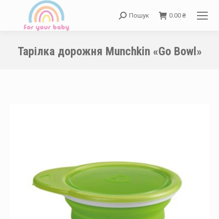
Пошук
0.00
₴
Search:
Тарілка дорожня Munchkin «Go Bowl»
You are here: