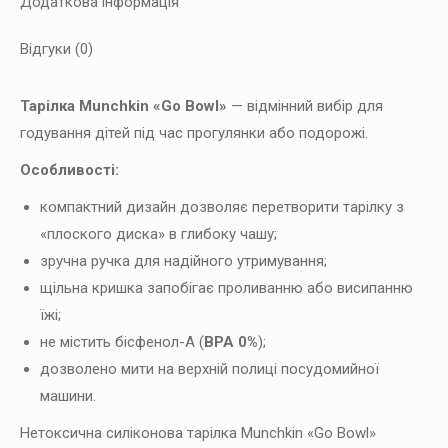
Додаткова інформація
Відгуки (0)
Тарілка Munchkin «Go Bowl»
— відмінний вибір для
годування дітей під час прогулянки або подорожі.
Особливості:
компактний дизайн дозволяє перетворити тарілку з
«плоского диска» в глибоку чашу;
зручна ручка для надійного утримування;
щільна кришка запобігає проливанню або висипанню
їжі;
не містить бісфенол-А (
BPA 0%
);
дозволено мити на верхній полиці посудомийної
машини.
Нетоксична силіконова тарілка Munchkin «Go Bowl»