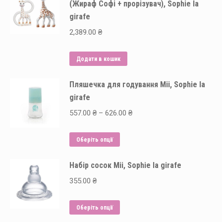
(Жираф Софі + прорізувач), Sophie la
girafe
2,389.00
₴
Додати в кошик
Пляшечка для годування Mii, Sophie la
girafe
Price
557.00
₴
–
626.00
₴
range:
Цей
557.00 ₴
Оберіть опції
товар
through
Набір сосок Mii, Sophie la girafe
має
626.00 ₴
кілька
355.00
₴
варіантів.
Параметри
Цей
Оберіть опції
можна
товар