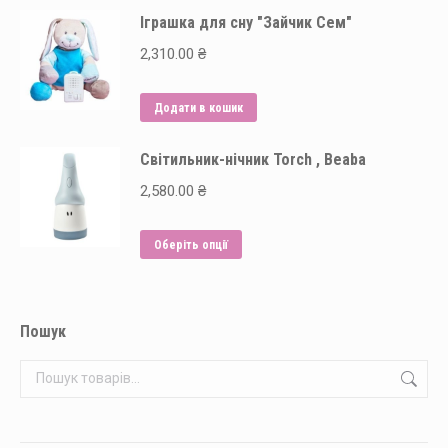
вибрати
Іграшка для сну "Зайчик Сем"
має
на
кілька
2,310.00
₴
сторінці
варіантів.
товару
Параметри
Додати в кошик
можна
вибрати
Світильник-нічник Torch , Beaba
на
2,580.00
₴
сторінці
товару
Цей
Оберіть опції
товар
має
кілька
Пошук
варіантів.
Параметри
можна
вибрати