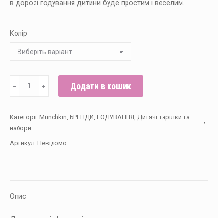
в дорозі годування дитини буде простим і веселим.
Колір
Тарілка
Додати в кошик
﹣
﹢
дорожня
Munchkin
Категорії:
Munchkin
,
БРЕНДИ
,
ГОДУВАННЯ
,
Дитячі тарілки та
"Go
набори
Bowl"
Артикул:
Невідомо
кількість
Опис