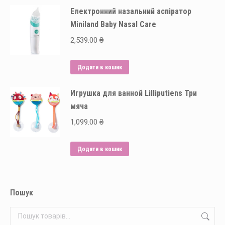
Електронний назальний аспіратор
Miniland Baby Nasal Сare
2,539.00
₴
Додати в кошик
Игрушка для ванной Lilliputiens Три
мяча
1,099.00
₴
Додати в кошик
Пошук