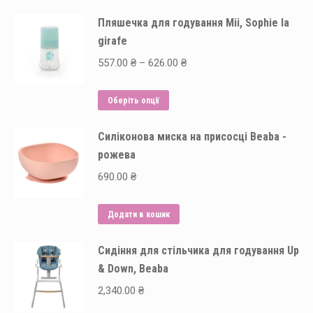
Пляшечка для годування Mii, Sophie la
girafe
Price
557.00
₴
–
626.00
₴
range:
Цей
557.00 ₴
Оберіть опції
товар
through
Силіконова миска на присосці Beaba -
має
626.00 ₴
рожева
кілька
варіантів.
690.00
₴
Параметри
можна
Додати в кошик
вибрати
на
Сидіння для стільчика для годування Up
& Down, Beaba
сторінці
товару
2,340.00
₴