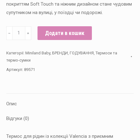
покриттям Soft Touch та ніжним дизайном стане чудовим
супутником на вулиці, у поїздці чи подорожі.
Термос
Додати в кошик
﹣
﹢
питний
Miniland
Категорії:
Miniland Baby
,
БРЕНДИ
,
ГОДУВАННЯ
,
Термоси та
baby
термо-сумки
Thermy
Артикул:
89571
Valencia
500
мл
кількість
Опис
Відгуки (0)
Термос для рідин із колекції Valencia з приємним