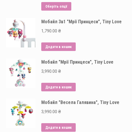
Цей
Оберіть опції
товар
Мобайл 3в1 "Мрії Принцеси", Tiny Love
має
кілька
1,790.00
₴
варіантів.
Параметри
Додати в кошик
можна
вибрати
Мобайл "Мрії Принцеси", Tiny Love
на
3,990.00
₴
сторінці
товару
Додати в кошик
Мобайл "Весела Галявина", Tiny Love
3,990.00
₴
Додати в кошик