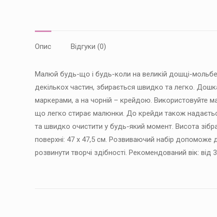
Опис
Відгуки (0)
Малюй будь-що і будь-коли на великій дошці-мольбе
декількох частин, збирається швидко та легко. Дошк
маркерами, а на чорній – крейдою. Використовуйте м
що легко стирає малюнки. До крейди також надаєтьс
та швидко очистити у будь-який момент. Висота зібра
поверхні: 47 х 47,5 см. Розвиваючий набір допоможе д
розвинути творчі здібності. Рекомендований вік: від 3