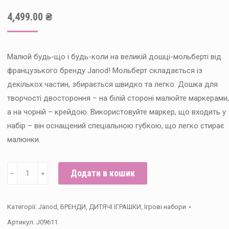
4,499.00
₴
Малюй будь-що і будь-коли на великій дошці-мольберті від
французького бренду Janod! Мольберт складається із
декількох частин, збирається швидко та легко. Дошка для
творчості двостороння – на білій стороні малюйте маркерами,
а на чорній – крейдою. Використовуйте маркер, що входить у
набір – він оснащений спеціальною губкою, що легко стирає
малюнки.
Janod
Додати в кошик
﹣
﹢
Двосторонній
дерев'яний
Категорії:
Janod
,
БРЕНДИ
,
ДИТЯЧІ ІГРАШКИ
,
Ігрові набори
мольберт
Артикул:
J09611
кількість