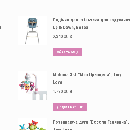
Сидіння для стільчика для годуванн
a
Up & Down, Beaba
2,340.00
₴
Цей
Оберіть опції
товар
має
Мобайл 3в1 "Мрії Принцеси", Tiny
кілька
Love
варіантів.
Параметри
1,790.00
₴
можна
вибрати
Додати в кошик
на
Розвиваюча дуга "Весела Галявина",
сторінці
Tiny Love
товару