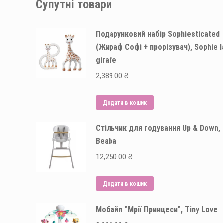
Супутні товари
Подарунковий набір Sophiesticated
(Жираф Софі + прорізувач), Sophie l
girafe
2,389.00
₴
Додати в кошик
Стільчик для годування Up & Down,
Beaba
12,250.00
₴
Додати в кошик
Мобайл "Мрії Принцеси", Tiny Love