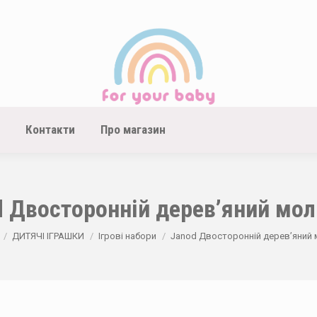
Контакти
Про магазин
d Двосторонній дерев’яний мол
here:
ДИТЯЧІ ІГРАШКИ
Ігрові набори
Janod Двосторонній дерев’яний