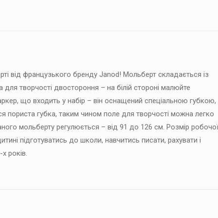
рті від французького бренду Janod! Мольберт складається із
а для творчості двостороння – на білій стороні малюйте
аркер, що входить у набір – він оснащений спеціальною губкою,
я пориста губка, таким чином поле для творчості можна легко
ного мольберту регулюється – від 91 до 126 см. Розмір робочо
итині підготуватись до школи, навчитись писати, рахувати і
-х років.