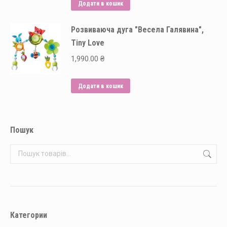
Додати в кошик
Розвиваюча дуга "Весела Галявина",
Tiny Love
1,990.00
₴
Додати в кошик
Пошук
Категории