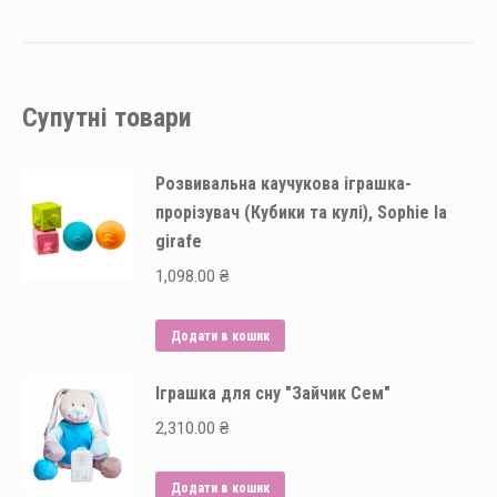
Супутні товари
Розвивальна каучукова іграшка-
прорізувач (Кубики та кулі), Sophie la
girafe
1,098.00
₴
Додати в кошик
Іграшка для сну "Зайчик Сем"
2,310.00
₴
Додати в кошик