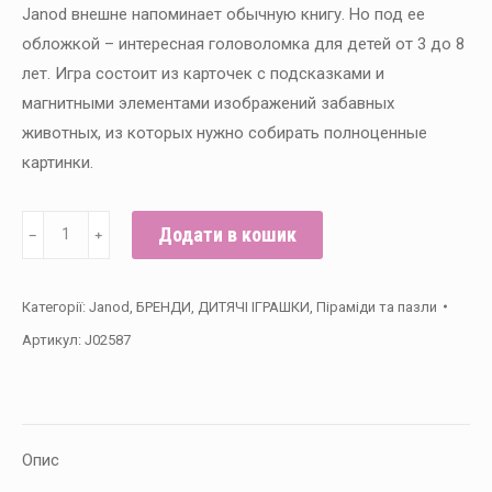
Janod внешне напоминает обычную книгу. Но под ее
обложкой – интересная головоломка для детей от 3 до 8
лет. Игра состоит из карточек с подсказками и
магнитными элементами изображений забавных
животных, из которых нужно собирать полноценные
картинки.
Janod
Додати в кошик
﹣
﹢
Магнитная
книга
Категорії:
Janod
,
БРЕНДИ
,
ДИТЯЧІ ІГРАШКИ
,
Піраміди та пазли
-
Артикул:
J02587
Микс
животных
кількість
Опис