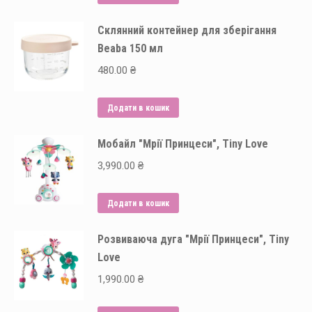
Склянний контейнер для зберігання
Beaba 150 мл
480.00
₴
Додати в кошик
Мобайл "Мрії Принцеси", Tiny Love
3,990.00
₴
Додати в кошик
Розвиваюча дуга "Мрії Принцеси", Tiny
Love
1,990.00
₴