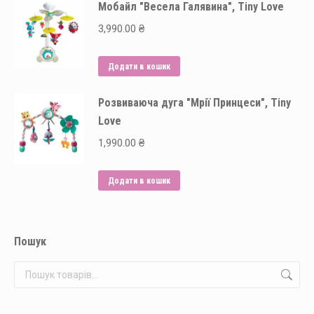
Мобайл "Весела Галявина", Tiny Love
3,990.00
₴
Додати в кошик
Розвиваюча дуга "Мрії Принцеси", Tiny
Love
1,990.00
₴
Додати в кошик
Пошук