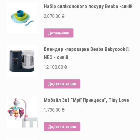
Набір силіконового посуду Beaba -синій
має
кілька
2,070.00
₴
варіантів.
Параметри
Детальніше
можна
вибрати
Блендер -пароварка Beaba Babycook®
на
NEO - синій
сторінці
12,100.00
₴
товару
Додати в кошик
Мобайл 3в1 "Мрії Принцеси", Tiny Love
1,790.00
₴
Додати в кошик