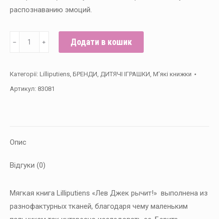
распознаванию эмоций.
Мягкая
Додати в кошик
﹣
﹢
книга
Lilliputiens
Категорії:
Lilliputiens
,
БРЕНДИ
,
ДИТЯЧІ ІГРАШКИ
,
М'які книжки
«Лев
Артикул:
83081
Джек
рычит!»
кількість
Опис
Відгуки (0)
Мягкая книга Lilliputiens «Лев Джек рычит!» выполнена из
разнофактурных тканей, благодаря чему маленьким