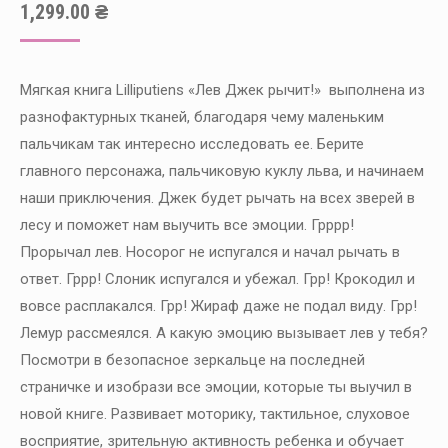
1,299.00
₴
Мягкая книга Lilliputiens «Лев Джек рычит!» выполнена из
разнофактурных тканей, благодаря чему маленьким
пальчикам так интересно исследовать ее. Берите
главного персонажа, пальчиковую куклу льва, и начинаем
наши приключения. Джек будет рычать на всех зверей в
лесу и поможет нам выучить все эмоции. Грррр!
Прорычал лев. Носорог не испугался и начал рычать в
ответ. Гррр! Слоник испугался и убежал. Грр! Крокодил и
вовсе расплакался. Грр! Жираф даже не подал виду. Грр!
Лемур рассмеялся. А какую эмоцию вызывает лев у тебя?
Посмотри в безопасное зеркальце на последней
страничке и изобрази все эмоции, которые ты выучил в
новой книге. Развивает моторику, тактильное, слуховое
восприятие, зрительную активность ребенка и обучает