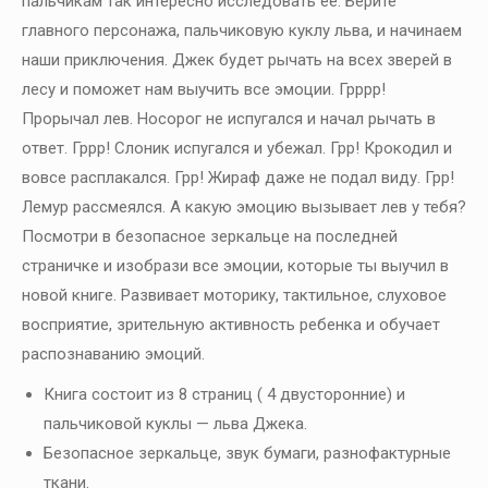
пальчикам так интересно исследовать ее. Берите
главного персонажа, пальчиковую куклу льва, и начинаем
наши приключения. Джек будет рычать на всех зверей в
лесу и поможет нам выучить все эмоции. Грррр!
Прорычал лев. Носорог не испугался и начал рычать в
ответ. Гррр! Слоник испугался и убежал. Грр! Крокодил и
вовсе расплакался. Грр! Жираф даже не подал виду. Грр!
Лемур рассмеялся. А какую эмоцию вызывает лев у тебя?
Посмотри в безопасное зеркальце на последней
страничке и изобрази все эмоции, которые ты выучил в
новой книге. Развивает моторику, тактильное, слуховое
восприятие, зрительную активность ребенка и обучает
распознаванию эмоций.
Книга состоит из 8 страниц ( 4 двусторонние) и
пальчиковой куклы — льва Джека.
Безопасное зеркальце, звук бумаги, разнофактурные
ткани.