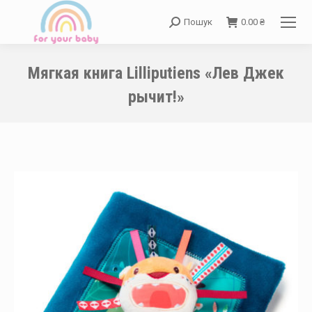
Пошук
0.00
₴
Search:
Мягкая книга Lilliputiens «Лев Джек
рычит!»
You are here: