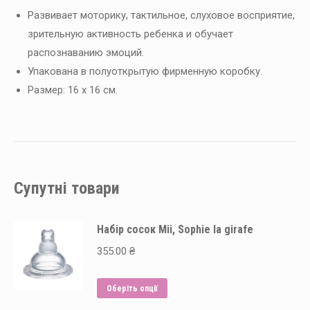
Развивает моторику, тактильное, слуховое восприятие,
зрительную активность ребенка и обучает
распознаванию эмоций.
Упакована в полуоткрытую фирменную коробку.
Размер: 16 х 16 см.
Супутні товари
Набір сосок Mii, Sophie la girafe
355.00
₴
Цей
Оберіть опції
товар