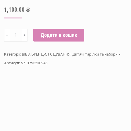
1,100.00
₴
Набір
Додати в кошик
﹣
﹢
дитячих
тарілок
Категорії:
BIBS
,
БРЕНДИ
,
ГОДУВАННЯ
,
Дитячі тарілки та набори
BIBS
Артикул:
5713795230945
Dinner
Set
Blush
кількість