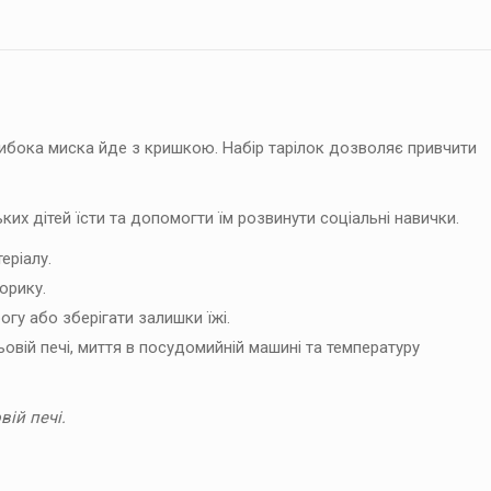
Глибока миска йде з кришкою. Набір тарілок дозволяє привчити
ьких дітей їсти та допомогти їм розвинути соціальні навички.
еріалу.
орику.
гу або зберігати залишки їжі.
ьовій печі, миття в посудомийній машині та температуру
ій печі.