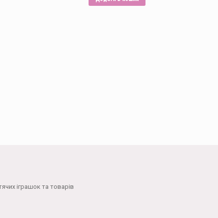
вибрати
на
сторінці
товару
тячих іграшок та товарів