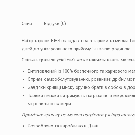
Опис
Відгуки (0)
Набір тарілок BIBS складається з тарілки та миски. 
дітей до універсального прийому їжі всією родиною.
Спільна трапеза усієї сім’ї може навчити навіть мален
Виготовлений із 100% безпечного та харчового мат
Сприяє самообслуговуванню, розвиває дрібну мот
Завдяки кришці миску зручно брати з собою в доро
Тарілка і миска витримують нагрівання в мікрохвил
морозильної камери.
Примітка: кришку не можна нагрівати у мікрохвильов
Розроблено та вироблено в Данії