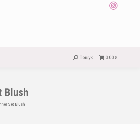
Instagram
page
opens
in
new
window
Пошук
0.00
₴
Search:
t Blush
nner Set Blush